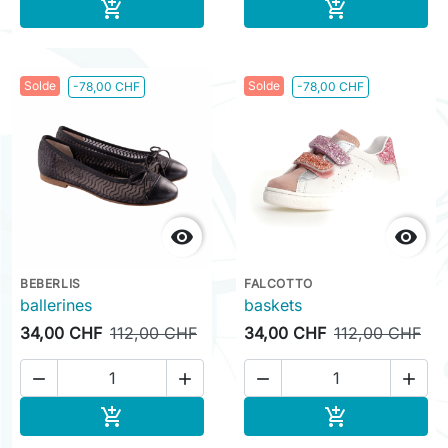
Ajouter au panier
Ajouter au pa


Solde
Solde
-78,00 CHF
-78,00 CHF


BEBERLIS
FALCOTTO
ballerines
baskets
34,00 CHF
112,00 CHF
34,00 CHF
112,00 CHF




Ajouter au panier
Ajouter au pa

