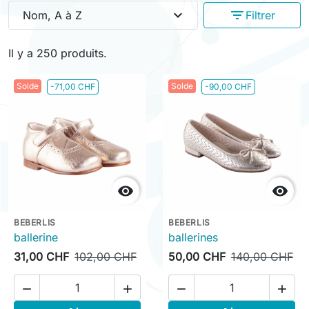
expand_more
filter_list
Nom, A à Z
Filtrer
Il y a 250 produits.
Solde
Solde
-71,00 CHF
-90,00 CHF


BEBERLIS
BEBERLIS
ballerine
ballerines
31,00 CHF
102,00 CHF
50,00 CHF
140,00 CHF



