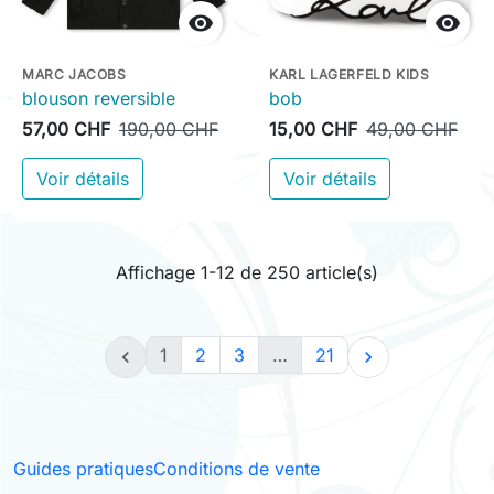


MARC JACOBS
KARL LAGERFELD KIDS
blouson reversible
bob
57,00 CHF
190,00 CHF
15,00 CHF
49,00 CHF
Voir détails
Voir détails
Affichage 1-12 de 250 article(s)
1
2
3
…
21


Guides pratiques
Conditions de vente