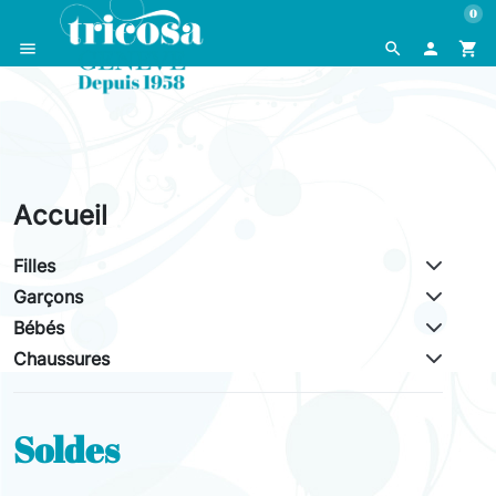
0
menu
search

shopping_cart
Accueil
Filles
Garçons
Bébés
Chaussures
Soldes