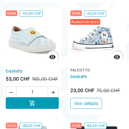
Solde
Solde
-112,00 CHF
-52,00 CHF
Rupture de stock


baskets
FALCOTTO
baskets
53,00 CHF
165,00 CHF
23,00 CHF
75,00 CHF


Ajouter au panier

Voir détails
Solde
Solde
-48,00 CHF
-64,00 CHF