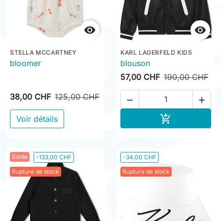


STELLA MCCARTNEY
KARL LAGERFELD KIDS
bloomer
blouson
57,00 CHF
190,00 CHF
38,00 CHF
125,00 CHF


Ajouter au pa

Voir détails
Solde
-133,00 CHF
-34,00 CHF
Rupture de stock
Rupture de stock