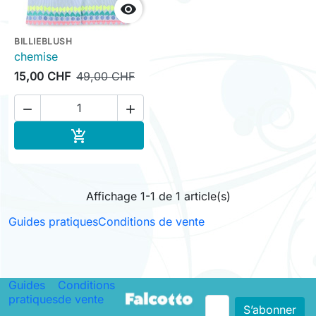

BILLIEBLUSH
chemise
15,00 CHF
49,00 CHF


Ajouter au panier

Affichage 1-1 de 1 article(s)
Guides pratiques
Conditions de vente
Guides
Conditions
pratiques
de vente