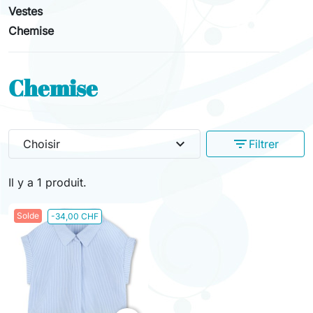
Vestes
Chemise
Chemise
expand_more
filter_list
Choisir
Filtrer
Il y a 1 produit.
Solde
-34,00 CHF