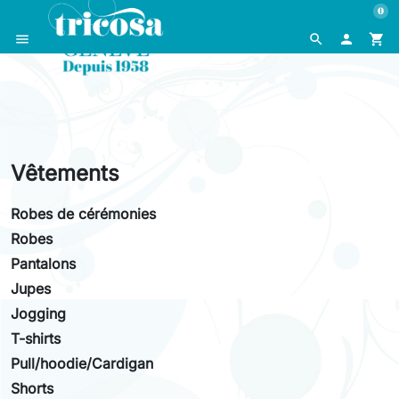
0
menu
search

shopping_cart
Vêtements
Robes de cérémonies
Robes
Pantalons
Jupes
Jogging
T-shirts
Pull/hoodie/Cardigan
Shorts