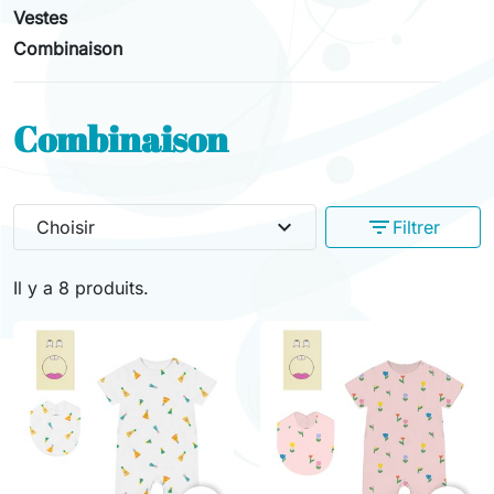
Vestes
Combinaison
Combinaison
expand_more
filter_list
Choisir
Filtrer
Il y a 8 produits.