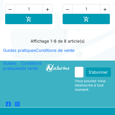




Ajouter au panier
Ajouter au pa


Affichage 1-8 de 8 article(s)
Guides pratiques
Conditions de vente
Guides
Conditions
pratiques
de vente
Vous pouvez vous
désinscrire à tout
moment.