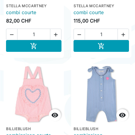
STELLA MCCARTNEY
STELLA MCCARTNEY
combi courte
combi courte
82,00 CHF
115,00 CHF




Ajouter au panier
Ajouter au pa




BILLIEBLUSH
BILLIEBLUSH