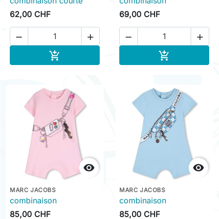
combinaison courte
combinaison
62,00 CHF
69,00 CHF




Ajouter au panier
Ajouter au pa




MARC JACOBS
MARC JACOBS
combinaison
combinaison
85,00 CHF
85,00 CHF