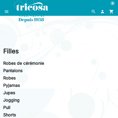
0
menu
search

shopping_cart
Filles
Robes de cérémonie
Pantalons
Robes
Pyjamas
Jupes
Jogging
Pull
Shorts