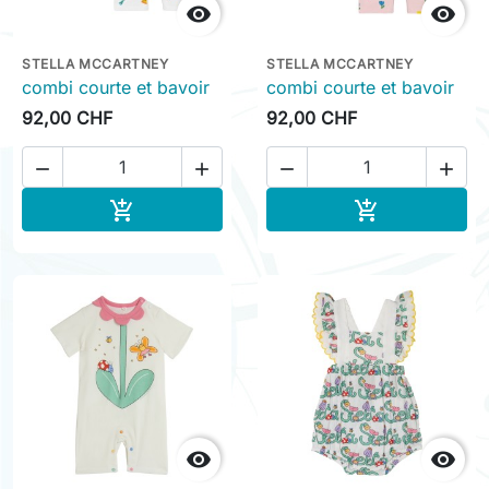


STELLA MCCARTNEY
STELLA MCCARTNEY
combi courte et bavoir
combi courte et bavoir
92,00 CHF
92,00 CHF




Ajouter au panier
Ajouter au pa



