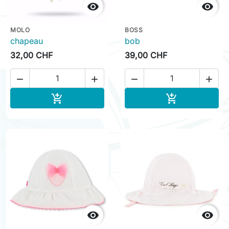


MOLO
BOSS
chapeau
bob
32,00 CHF
39,00 CHF




Ajouter au panier
Ajouter au pa



