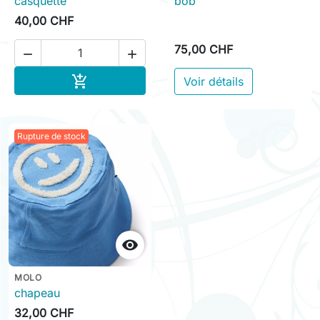
casquette
bob
40,00 CHF
75,00 CHF


Ajouter au panier

Voir détails
Rupture de stock

MOLO
chapeau
32,00 CHF