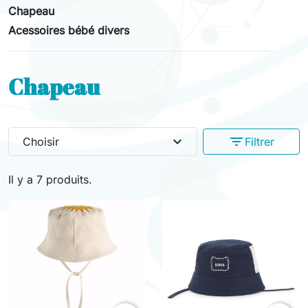
Chapeau
Acessoires bébé divers
Chapeau
expand_more
filter_list
Choisir
Filtrer
Il y a 7 produits.