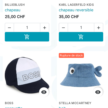
BILLIEBLUSH
KARL LAGERFELD KIDS
chapeau
chapeau reversible
25,00 CHF
35,00 CHF




Ajouter au panier
Ajouter au pa


Rupture de stock


BOSS
STELLA MCCARTNEY