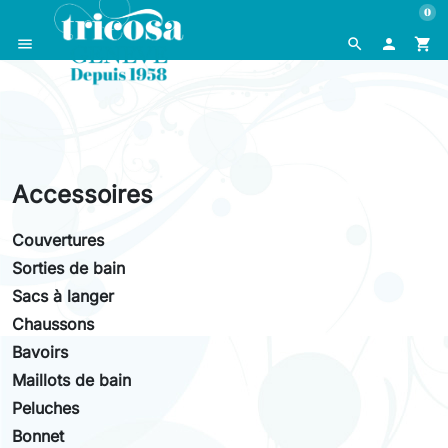
0
menu
search

shopping_cart
Accessoires
Couvertures
Sorties de bain
Sacs à langer
Chaussons
Bavoirs
Maillots de bain
Peluches
Bonnet