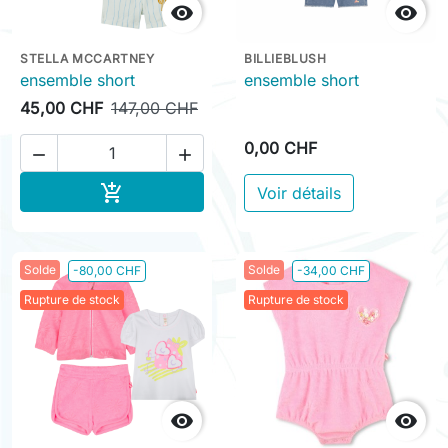


STELLA MCCARTNEY
BILLIEBLUSH
ensemble short
ensemble short
45,00 CHF
147,00 CHF
0,00 CHF


Ajouter au panier

Voir détails
Solde
Solde
-80,00 CHF
-34,00 CHF
Rupture de stock
Rupture de stock

