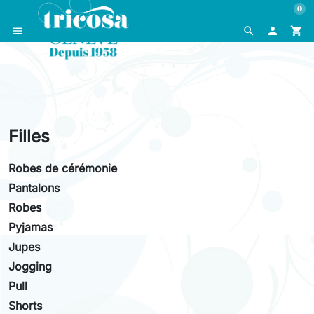
0
menu
search

shopping_cart
Filles
Robes de cérémonie
Pantalons
Robes
Pyjamas
Jupes
Jogging
Pull
Shorts