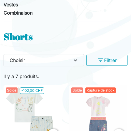
Vestes
Combinaison
Shorts
expand_more
filter_list
Choisir
Filtrer
Il y a 7 produits.
Solde
Solde
Rupture de stock
-102,00 CHF