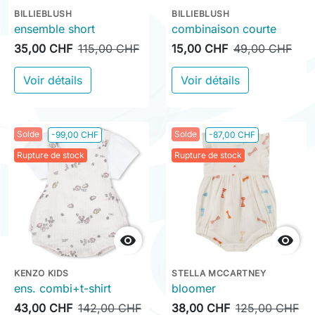
BILLIEBLUSH
BILLIEBLUSH
ensemble short
combinaison courte
35,00 CHF
115,00 CHF
15,00 CHF
49,00 CHF
Voir détails
Voir détails
Solde
Solde
-99,00 CHF
-87,00 CHF
Rupture de stock
Rupture de stock


KENZO KIDS
STELLA MCCARTNEY
ens. combi+t-shirt
bloomer
43,00 CHF
142,00 CHF
38,00 CHF
125,00 CHF