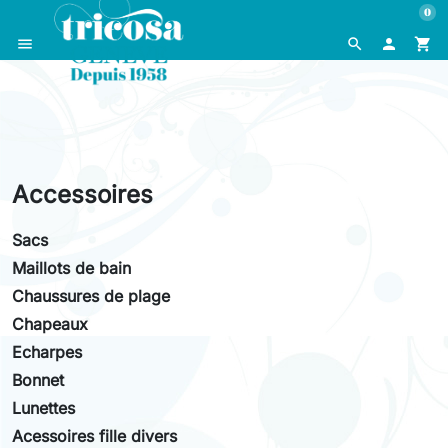
0
menu
search

shopping_cart
Accessoires
Sacs
Maillots de bain
Chaussures de plage
Chapeaux
Echarpes
Bonnet
Lunettes
Acessoires fille divers