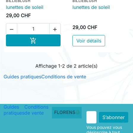
BILLIEBLUSH
BILLIEBLUSH
lunettes de soleil
lunettes de soleil
29,00 CHF
29,00 CHF


Ajouter au panier

Voir détails
Affichage 1-2 de 2 article(s)
Guides pratiques
Conditions de vente
Guides
Conditions
pratiques
de vente
Vous pouvez vous
désinscrire à tout