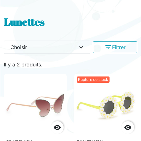
Lunettes
expand_more
filter_list
Choisir
Filtrer
Il y a 2 produits.
Rupture de stock

