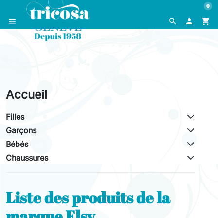
0
menu
search

shopping_cart
Accueil
Filles
Garçons
Bébés
Chaussures
Liste des produits de la
marque Elsy