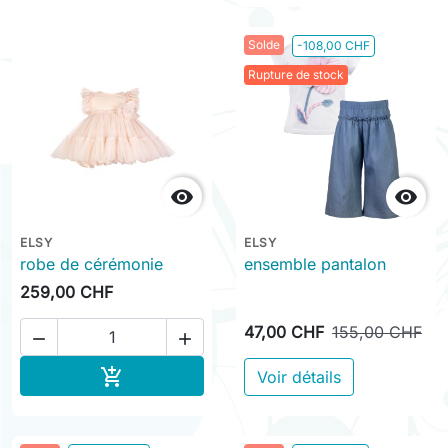
Solde
-108,00 CHF
Rupture de stock


ELSY
ELSY
robe de cérémonie
ensemble pantalon
259,00 CHF
47,00 CHF
155,00 CHF


Ajouter au panier

Voir détails