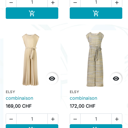




Ajouter au panier
Ajouter au pa




ELSY
ELSY
combinaison
combinaison
169,00 CHF
172,00 CHF



