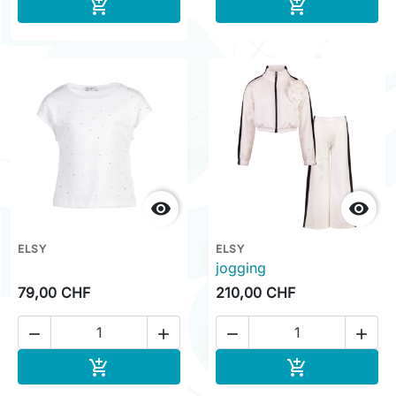
Ajouter au panier
Ajouter au pa




ELSY
ELSY
jogging
79,00 CHF
210,00 CHF




Ajouter au panier
Ajouter au pa

