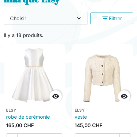
expand_more
filter_list
Choisir
Filtrer
Il y a 18 produits.


ELSY
ELSY
robe de cérémonie
veste
165,00 CHF
145,00 CHF