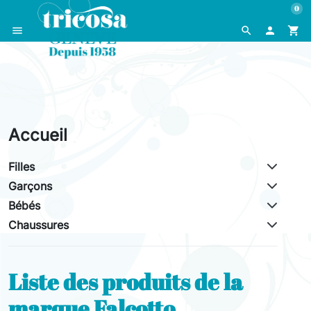
0
menu
search

shopping_cart
Accueil
Filles
Garçons
Bébés
Chaussures
Liste des produits de la
marque Falcotto