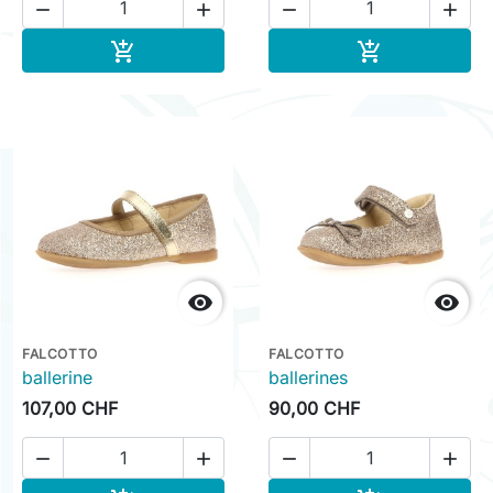




Ajouter au panier
Ajouter au pa




FALCOTTO
FALCOTTO
ballerine
ballerines
107,00 CHF
90,00 CHF



