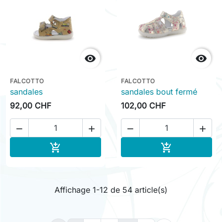


FALCOTTO
FALCOTTO
sandales
sandales bout fermé
92,00 CHF
102,00 CHF




Ajouter au panier
Ajouter au pa


Affichage 1-12 de 54 article(s)