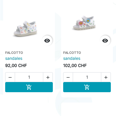


FALCOTTO
FALCOTTO
sandales
sandales
92,00 CHF
102,00 CHF




Ajouter au panier
Ajouter au pa

