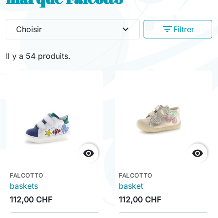
expand_more
filter_list
Choisir
Filtrer
Il y a 54 produits.


FALCOTTO
FALCOTTO
baskets
basket
112,00 CHF
112,00 CHF