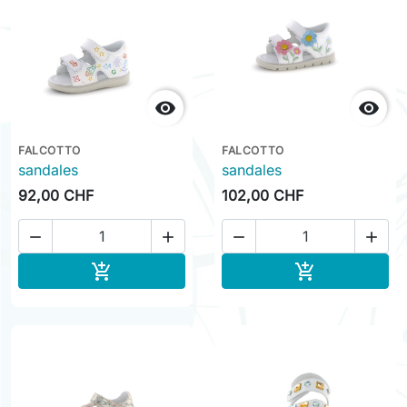


FALCOTTO
FALCOTTO
sandales
sandales
92,00 CHF
102,00 CHF




Ajouter au panier
Ajouter au pa

