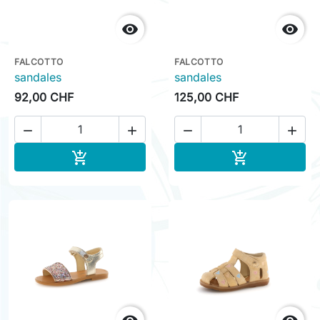


FALCOTTO
FALCOTTO
sandales
sandales
92,00 CHF
125,00 CHF




Ajouter au panier
Ajouter au pa

