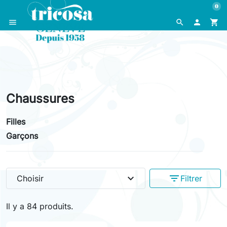
0
menu
search

shopping_cart
Chaussures
Filles
Garçons
expand_more
filter_list
Choisir
Filtrer
Il y a 84 produits.