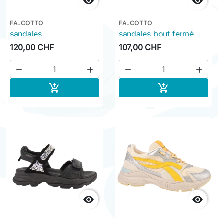


FALCOTTO
FALCOTTO
sandales
sandales bout fermé
120,00 CHF
107,00 CHF




Ajouter au panier
Ajouter au pa



