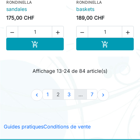
RONDINELLA
RONDINELLA
sandales
baskets
175,00 CHF
189,00 CHF




Ajouter au panier
Ajouter au pa


Affichage 13-24 de 84 article(s)
1
2
3
…
7


Guides pratiques
Conditions de vente