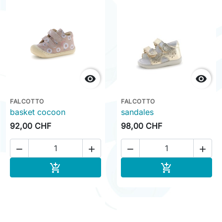


FALCOTTO
FALCOTTO
basket cocoon
sandales
92,00 CHF
98,00 CHF




Ajouter au panier
Ajouter au pa

