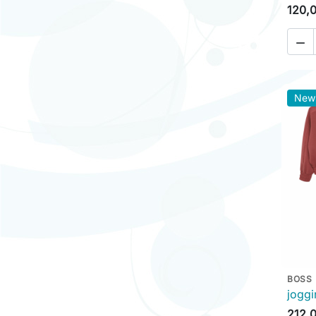
120,

New
BOSS
joggi
212,