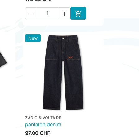



ter au panier
Ajouter au panier
New
ZADIG & VOLTAIRE

Aperçu rapide
pantalon denim
97,00 CHF