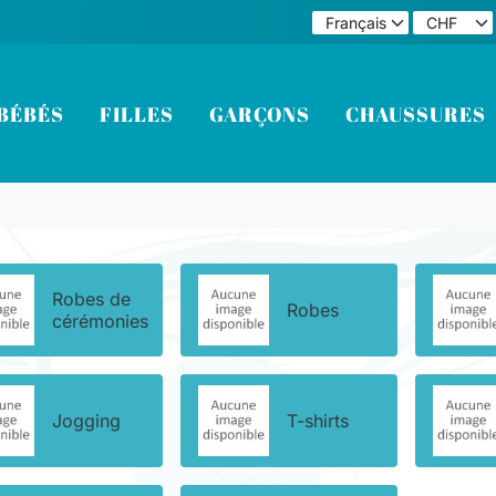
BÉBÉS
FILLES
GARÇONS
CHAUSSURES
Robes de
Robes
cérémonies
Jogging
T-shirts