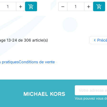





Ajouter au panier
Ajou
age 13-24 de 306 article(s)

Préc
 pratiques
Conditions de vente
Vous pouvez vous dé