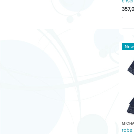
ense
357,

New
MICHA
robe