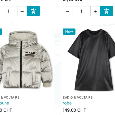





Ajouter au panier
Ajou
New
 & VOLTAIRE
ZADIG & VOLTAIRE

Aperçu rapide

Aperçu rapide
oune
robe
00 CHF
149,00 CHF