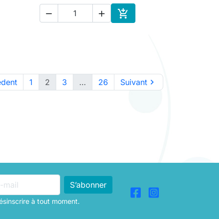



ter au panier
Ajouter au panier
édent
1
2
3
…
26
Suivant

sinscrire à tout moment.