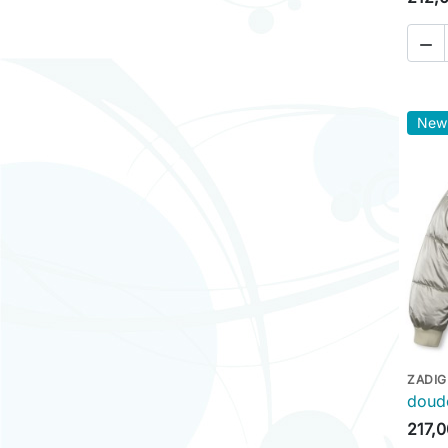

New
ZADIG
doud
217,