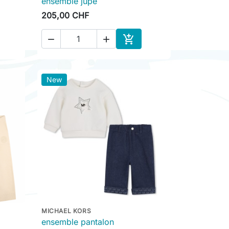
ensemble jupe
205,00 CHF



ter au panier
Ajouter au panier
New
MICHAEL KORS

Aperçu rapide
ensemble pantalon