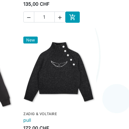
135,00 CHF



ter au panier
Ajouter au panier
New
ZADIG & VOLTAIRE

Aperçu rapide
pull
172,00 CHF