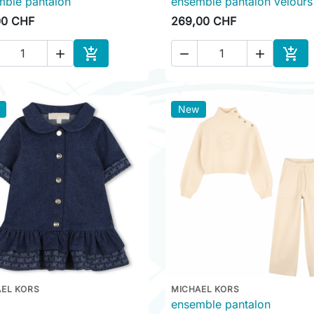
mble pantalon
ensemble pantalon velours
00 CHF
269,00 CHF





Ajouter au panier
Ajou
New
EL KORS
MICHAEL KORS

Aperçu rapide

Aperçu rapide
ensemble pantalon