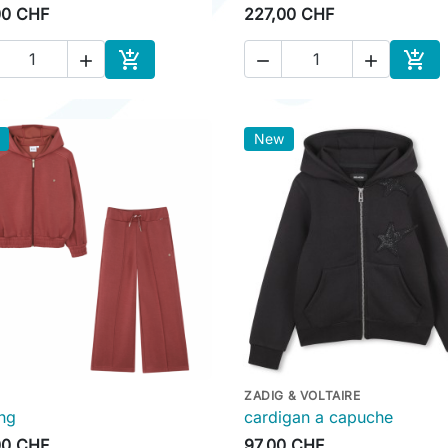
00 CHF
227,00 CHF





Ajouter au panier
Ajou
New
ZADIG & VOLTAIRE

Aperçu rapide

Aperçu rapide
ng
cardigan a capuche
00 CHF
97,00 CHF