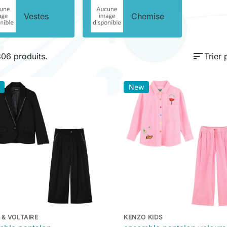
Vestes
Chemise
sort
 306 produits.
Trier 
New
 & VOLTAIRE
KENZO KIDS

Aperçu rapide

Aperçu rapide