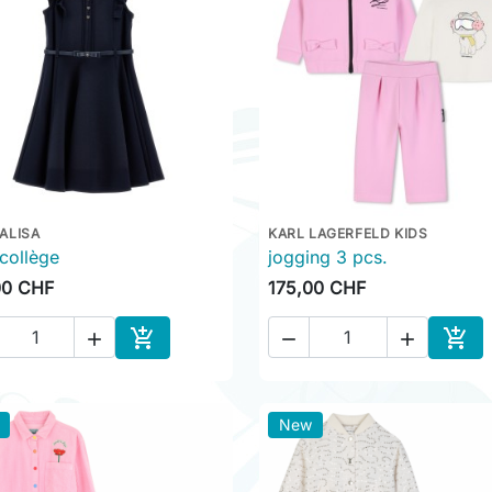
ALISA
KARL LAGERFELD KIDS

Aperçu rapide

Aperçu rapide
collège
jogging 3 pcs.
00 CHF
175,00 CHF





Ajouter au panier
Ajou
New