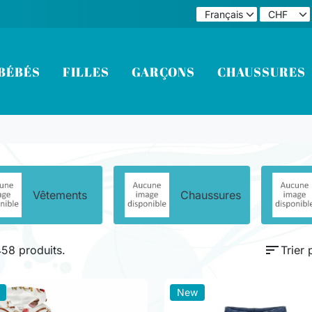
BÉBÉS
FILLES
GARÇONS
CHAUSSURES
Vêtements
Chaussures
sort
 458 produits.
Trier 
New