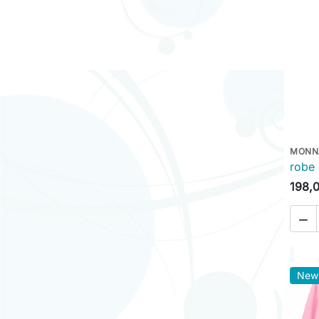
MONN
robe 
198,

New