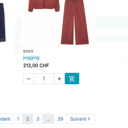
BOSS

Aperçu rapide
jogging
212,00 CHF



ter au panier
Ajouter au panier
édent
1
2
3
…
39
Suivant
