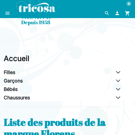
0
menu
search

shopping_cart
Accueil
Filles
Garçons
Bébés
Chaussures
Liste des produits de la
marque Florens