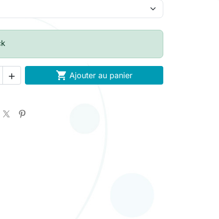
ck

Ajouter au panier
