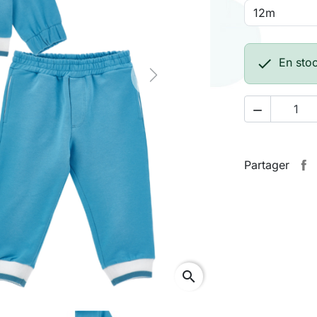

En sto
Next

Partager
search