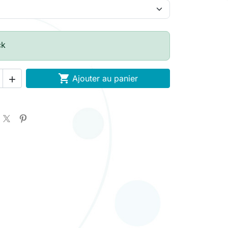
ck

Ajouter au panier
