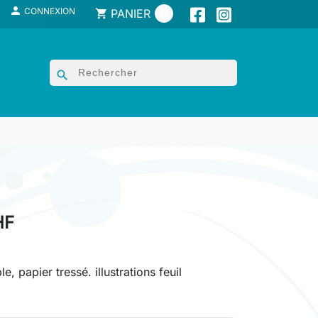

CONNEXION
0
PANIER
shopping_cart
search
HF
, papier tressé. illustrations feuil